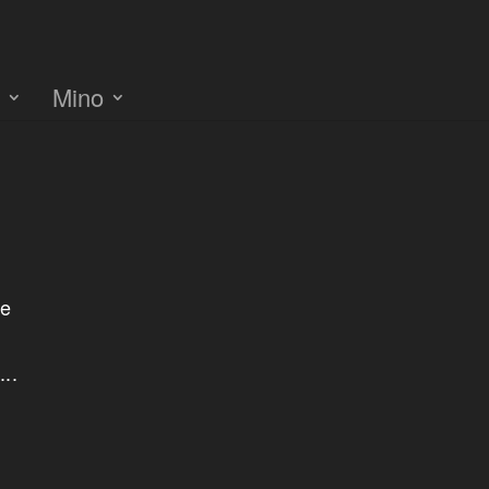
e
Mino
ie
..