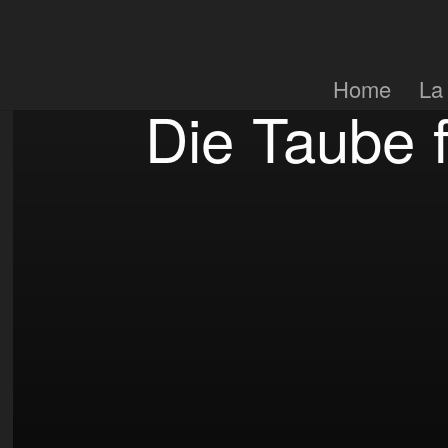
Home
La
Die Taube f