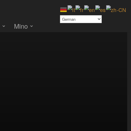
e
Mino