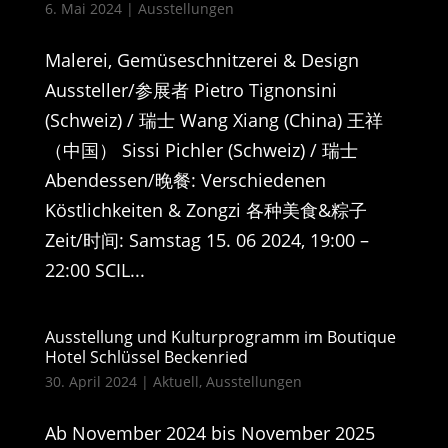
6. Mai 2024
|
Ausstellungen
Malerei, Gemüseschnitzerei & Design
Aussteller/参展者 Pietro Tignonsini
(Schweiz) / 瑞士 Wang Xiang (China) 王祥
（中国） Sissi Pichler (Schweiz) / 瑞士
Abendessen/晚餐: Verschiedenen
Köstlichkeiten & Zongzi 各种美食&粽子
Zeit/时间: Samstag 15. 06 2024, 19:00 –
22:00 SCIL...
Ausstellung und Kulturprogramm im Boutique
Hotel Schlüssel Beckenried
30. April 2024
|
Aktuell
,
Ausstellungen
Ab November 2024 bis November 2025